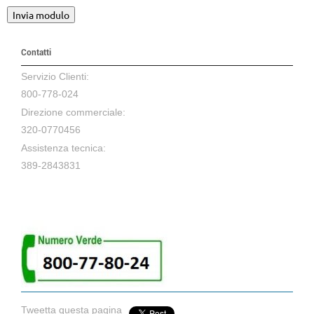
Contatti
Servizio Clienti:
800-778-024
Direzione commerciale:
320-0770456
Assistenza tecnica:
389-2843831
Tweetta questa pagina