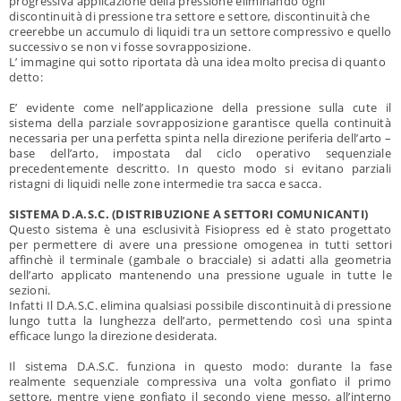
progressiva applicazione della pressione eliminando ogni
discontinuità di pressione tra settore e settore, discontinuità che
creerebbe un accumulo di liquidi tra un settore compressivo e quello
successivo se non vi fosse sovrapposizione.
L’ immagine qui sotto riportata dà una idea molto precisa di quanto
detto:
E’ evidente come nell’applicazione della pressione sulla cute il
sistema della parziale sovrapposizione garantisce quella continuità
necessaria per una perfetta spinta nella direzione periferia dell’arto –
base dell’arto, impostata dal ciclo operativo sequenziale
precedentemente descritto. In questo modo si evitano parziali
ristagni di liquidi nelle zone intermedie tra sacca e sacca.
SISTEMA D.A.S.C. (DISTRIBUZIONE A SETTORI COMUNICANTI)
Questo sistema è una esclusività Fisiopress ed è stato progettato
per permettere di avere una pressione omogenea in tutti settori
affinchè il terminale (gambale o bracciale) si adatti alla geometria
dell’arto applicato mantenendo una pressione uguale in tutte le
sezioni.
Infatti Il D.A.S.C. elimina qualsiasi possibile discontinuità di pressione
lungo tutta la lunghezza dell’arto, permettendo così una spinta
efficace lungo la direzione desiderata.
Il sistema D.A.S.C. funziona in questo modo: durante la fase
realmente sequenziale compressiva una volta gonfiato il primo
settore, mentre viene gonfiato il secondo viene messo, all’interno