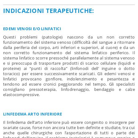
INDICAZIONI TERAPEUTICHE:
EDEMI VENOSI E/O LINFATICI
noleggio pressoterapia roma
Questi problemi (patologie) nascono da un non corretto
funzionamento del sistema venoso (difficoltà del sangue a ritornare
dalla periferia del corpo, arti inferiori e superiori, al cuore) e da un
non corretto funzionamento del sistema linfatico periferico. Il
sistema linfatico scorre pressoché parallelamente al sistema venoso
e si preoccupa di trasportare prodotti di scarico cellulare (liquidi e
proteine) ai “punti di raccolta” (linfonodi dell’ inguine o dotto
toracico) per essere successivamente scaricati. Gli edemi venosi e
linfatici provocano gonfiore, indolenzimento e pesantezza e
tendono ad essere cronici peggiorando nel tempo. Gli specialisti
consigliano pressoterapia, linfodrenaggio, bendaggio e calze
elastocompressive.
LINFEDEMA ARTO INFERIORE
Il linfedema dell’arto inferiore può essere congenito o insorgere per
svariate cause, forse non ancora tutte ben definite e studiate, tra cui
anche quelle chirurgiche con l’asportazione di tutti o parte dei